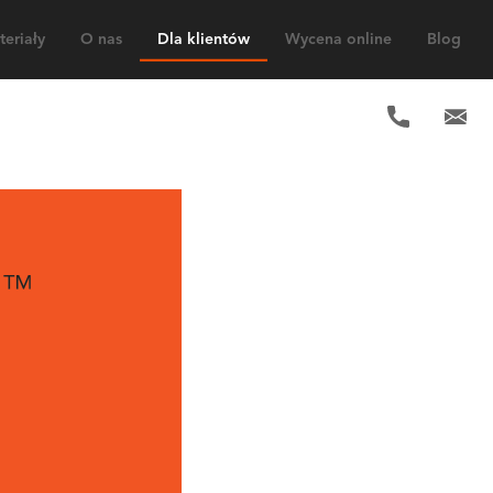
eriały
O nas
Dla klientów
Wycena online
Blog